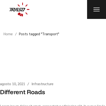
Skip
to
the
content
Home
Posts tagged "Transport"
agosto 10, 2021
Infrastructure
Different Roads
Lorem ipsum dolor sit amet, consectetur adipiscing elit. In augue ligula,