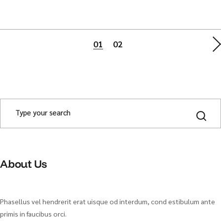
Paginación
01
02
de
entradas
S
e
a
r
c
h
About Us
Phasellus vel hendrerit erat uisque od interdum, cond estibulum ante
primis in faucibus orci.