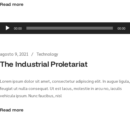
Read more
Reproductor
00:00
00:00
de
audio
agosto 9, 2021
Technology
The Industrial Proletariat
Lorem ipsum dolor sit amet, consectetur adipiscing elit. In augue ligula,
feugiat ut nulla consequat. Ut est lacus, molestie in arcu no, iaculis
vehicula ipsum. Nunc faucibus, nisl
Read more