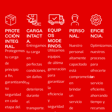
EQUIP
PROTE
CARGA
PERSO
EFICIE
OS
CCIÓN
INTACT
NAL.
NCIA.
MODE
INTEG
A.
RNOS.
Entregamos
Nuestro
Optimizamos
RAL.
Utilizamos
Protegemos
tu carga
personal
nuestros
equipos
tu carga
en
altamente
procesos
de última
de
perfectas
capacitado
para
generación
principio
condiciones,
está
ofrecerte
para
a fin,
sin daños
comprometido
un
garantizar
garantizando
ni
en
servicio
la
su
deterioros
brindar
eficiente,
eficiencia
seguridad
durante
un
ahorrando
y
en cada
el
servicio
tiempo y
seguridad
etapa del
transporte.
de
recursos