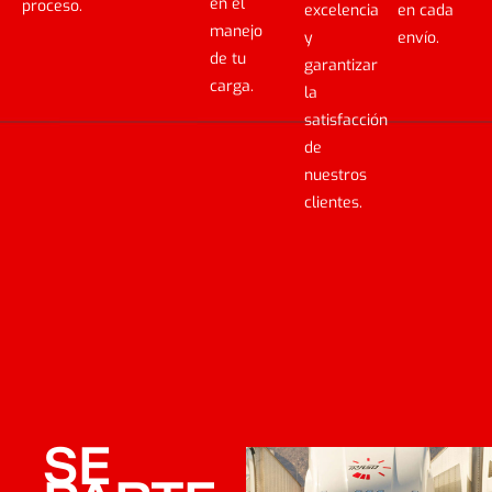
en el
proceso.
excelencia
en cada
manejo
y
envío.
de tu
garantizar
carga.
la
satisfacción
de
nuestros
clientes.
SE