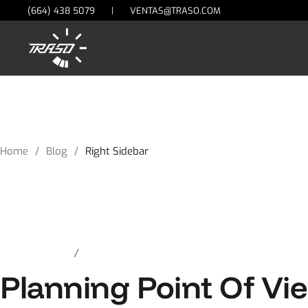
(664) 438 5079
|
VENTAS@TRASO.COM
Home
Blog
Right Sidebar
agosto 6, 2021
Construction
Planning Point Of Vi