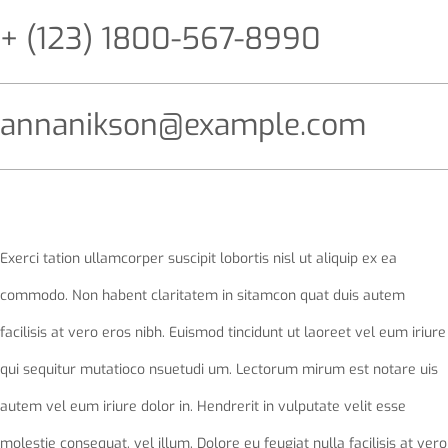
+ (123) 1800-567-8990
annanikson@example.com
Exerci tation ullamcorper suscipit lobortis nisl ut aliquip ex ea
commodo. Non habent claritatem in sitamcon quat duis autem
facilisis at vero eros nibh. Euismod tincidunt ut laoreet vel eum iriure
qui sequitur mutatioco nsuetudi um. Lectorum mirum est notare uis
autem vel eum iriure dolor in. Hendrerit in vulputate velit esse
molestie consequat, vel illum. Dolore eu feugiat nulla facilisis at vero