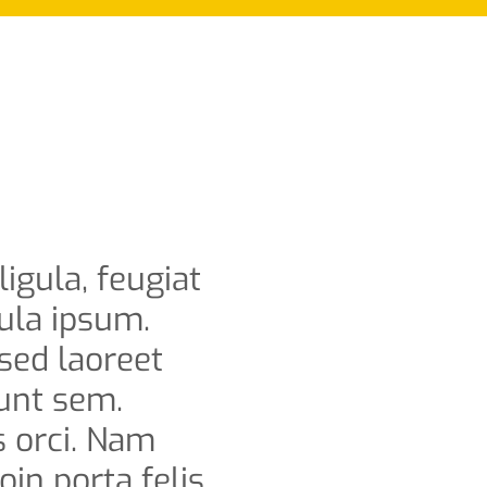
igula, feugiat
cula ipsum.
 sed laoreet
dunt sem.
s orci. Nam
oin porta felis