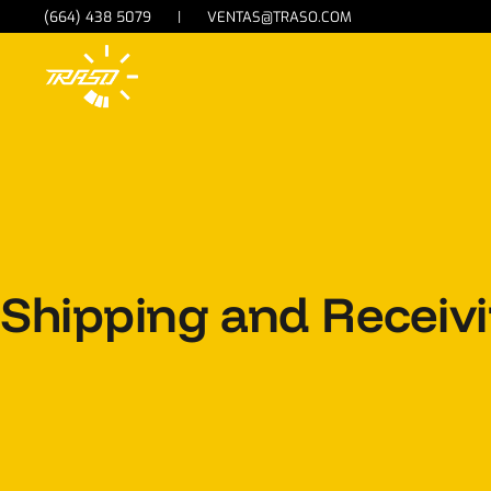
(664) 438 5079
|
VENTAS@TRASO.COM
Shipping and Receiv