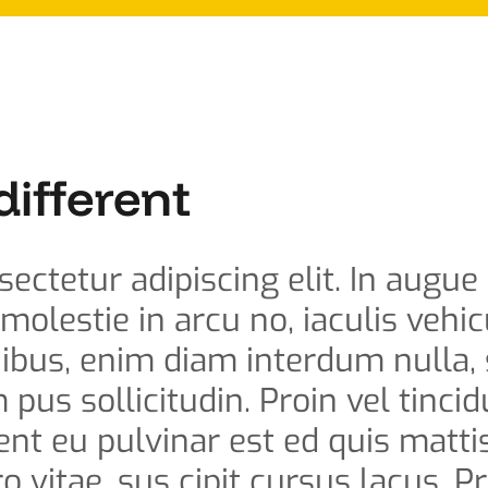
different
ctetur adipiscing elit. In augue l
 molestie in arcu no, iaculis vehi
inibus, enim diam interdum nulla,
 pus sollicitudin. Proin vel tinci
nt eu pulvinar est ed quis matti
o vitae, sus cipit cursus lacus. Pr