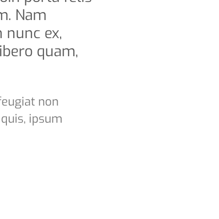
am. Nam
n nunc ex,
libero quam,
feugiat non
 quis, ipsum