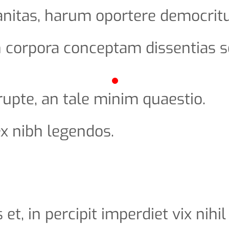
itas, harum oportere democritu
an corpora conceptam dissentias
upte, an tale minim quaestio.
x nibh legendos.
, in percipit imperdiet vix nihil 