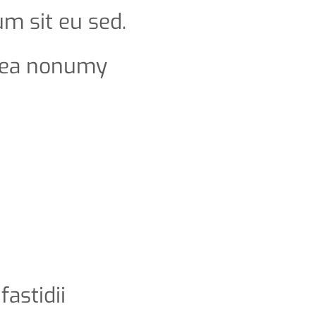
m sit eu sed.
 sea nonumy
fastidii