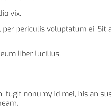
io vix.
 per periculis voluptatum ei. Sit 
um liber lucilius.
 fugit nonumy id mei, his an sus
 neam.