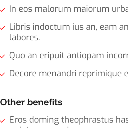
In eos malorum maiorum urban
Libris indoctum ius an, eam 
labores.
Quo an eripuit antiopam incorr
Decore menandri reprimique e
Other benefits
Eros doming theophrastus has et