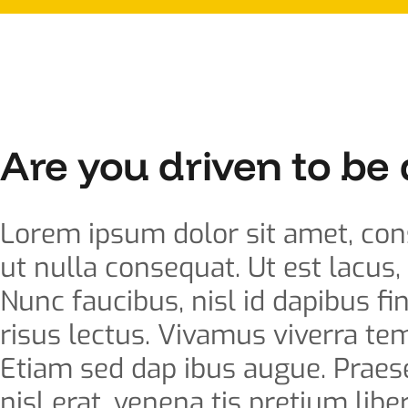
Are you driven to be 
Lorem ipsum dolor sit amet, conse
ut nulla consequat. Ut est lacus,
Nunc faucibus, nisl id dapibus f
risus lectus. Vivamus viverra tem
Etiam sed dap ibus augue. Praese
nisl erat, venena tis pretium liber