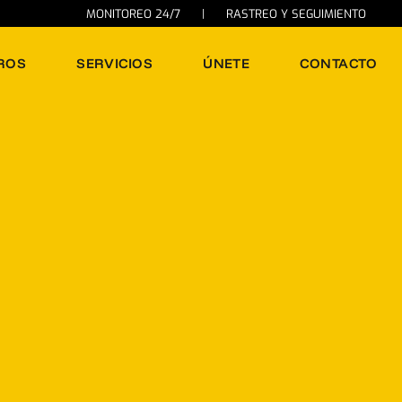
MONITOREO 24/7
|
RASTREO Y SEGUIMIENTO
ROS
SERVICIOS
ÚNETE
CONTACTO