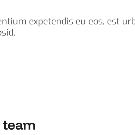
entium expetendis eu eos, est ur
sid.
r team