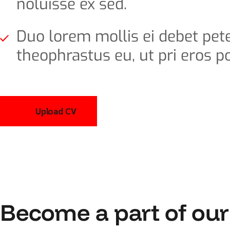
noluisse ex sed.
Duo lorem mollis ei debet pet
theophrastus eu, ut pri eros po
Upload CV
Become a part of ou